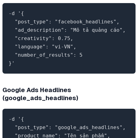
-d '{

  "post_type": "facebook_headlines",

  "ad_description": "Mô tả quảng cáo",

  "creativity": 0.75,

  "language": "vi-VN",

  "number_of_results": 5

Google Ads Headlines
(google_ads_headlines)
-d '{

  "post_type": "google_ads_headlines",

  "product_name": "Tên sản phẩm",
