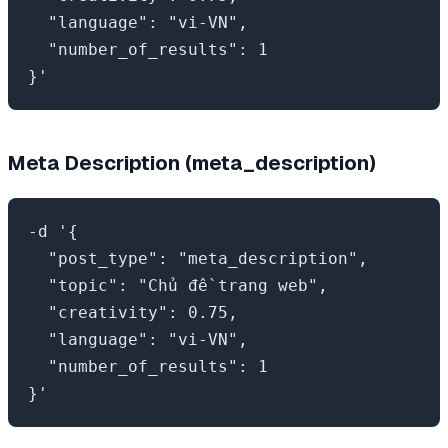
  "language": "vi-VN",

  "number_of_results": 1

Meta Description (meta_description)
-d '{

  "post_type": "meta_description",

  "topic": "Chủ đề trang web",

  "creativity": 0.75,

  "language": "vi-VN",

  "number_of_results": 1
