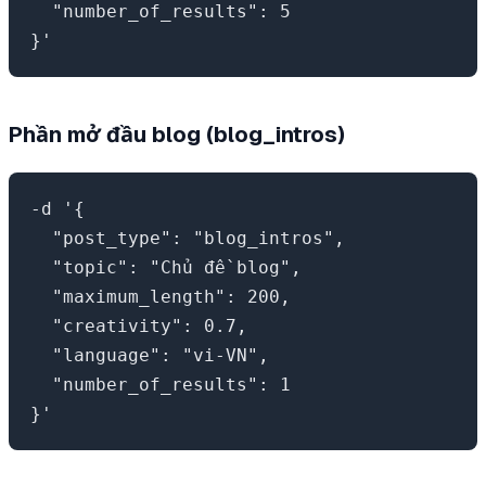
  "number_of_results": 5

Phần mở đầu blog (blog_intros)
-d '{

  "post_type": "blog_intros",

  "topic": "Chủ đề blog",

  "maximum_length": 200,

  "creativity": 0.7,

  "language": "vi-VN",

  "number_of_results": 1
