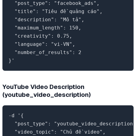
  "post_type": "facebook_ads",

  "title": "Tiêu đề quảng cáo",

  "description": "Mô tả",

  "maximum_length": 150,

  "creativity": 0.75,

  "language": "vi-VN",

  "number_of_results": 2

YouTube Video Description
(youtube_video_description)
-d '{

  "post_type": "youtube_video_description"
  "video_topic": "Chủ đề video",
