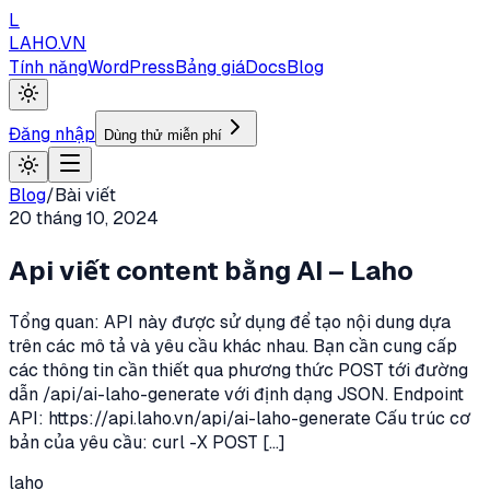
L
LAHO
.VN
Tính năng
WordPress
Bảng giá
Docs
Blog
Đăng nhập
Dùng thử miễn phí
Blog
/
Bài viết
20 tháng 10, 2024
Api viết content bằng AI – Laho
Tổng quan: API này được sử dụng để tạo nội dung dựa
trên các mô tả và yêu cầu khác nhau. Bạn cần cung cấp
các thông tin cần thiết qua phương thức POST tới đường
dẫn /api/ai-laho-generate với định dạng JSON. Endpoint
API: https://api.laho.vn/api/ai-laho-generate Cấu trúc cơ
bản của yêu cầu: curl -X POST [...]
laho