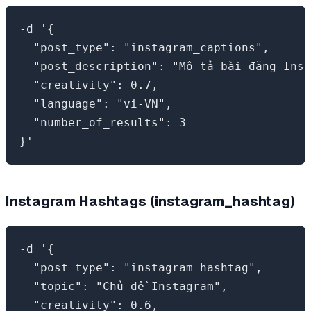
-d '{

  "post_type": "instagram_captions",

  "post_description": "Mô tả bài đăng Inst
  "creativity": 0.7,

  "language": "vi-VN",

  "number_of_results": 3

Instagram Hashtags (instagram_hashtag)
-d '{

  "post_type": "instagram_hashtag",

  "topic": "Chủ đề Instagram",

  "creativity": 0.6,
