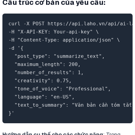
Cấu trúc cơ bản của yêu cầu
:
curl -X POST https://api.laho.vn/api/ai-la
-H "X-API-KEY: Your-api-key" \

-H "Content-Type: application/json" \

-d '{

  "post_type": "summarize_text",

  "maximum_length": 200,

  "number_of_results": 1,

  "creativity": 0.75,

  "tone_of_voice": "Professional",

  "language": "en-US",

  "text_to_summary": "Văn bản cần tóm tắt"

Hướng dẫn cụ thể cho các chức năng
: Trong