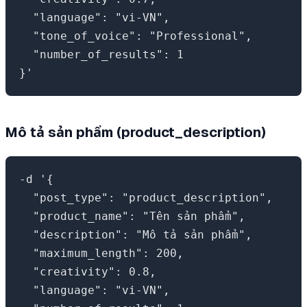
  "language": "vi-VN",

  "tone_of_voice": "Professional",

  "number_of_results": 1

Mô tả sản phẩm (product_description)
-d '{

  "post_type": "product_description",

  "product_name": "Tên sản phẩm",

  "description": "Mô tả sản phẩm",

  "maximum_length": 200,

  "creativity": 0.8,

  "language": "vi-VN",
