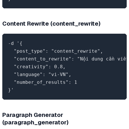
Content Rewrite (content_rewrite)
-d '{

  "post_type": "content_rewrite",

  "content_to_rewrite": "Nội dung cần viết
  "creativity": 0.8,

  "language": "vi-VN",

  "number_of_results": 1

Paragraph Generator
(paragraph_generator)