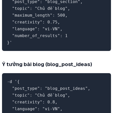
  "post_type": "blog_section",

  "topic": "Chủ đề blog",

  "maximum_length": 500,

  "creativity": 0.75,

  "language": "vi-VN",

  "number_of_results": 1

Ý tưởng bài blog (blog_post_ideas)
-d '{

  "post_type": "blog_post_ideas",

  "topic": "Chủ đề blog",

  "creativity": 0.8,

  "language": "vi-VN",
