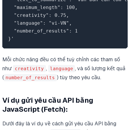
  "maximum_length": 100,

  "creativity": 0.75,

  "language": "vi-VN",

  "number_of_results": 1

Mỗi chức năng đều có thể tuỳ chỉnh các tham số
như
,
, và số lượng kết quả
creativity
language
(
) tùy theo yêu cầu.
number_of_results
Ví dụ gửi yêu cầu API bằng
JavaScript (Fetch):
Dưới đây là ví dụ về cách gửi yêu cầu API bằng