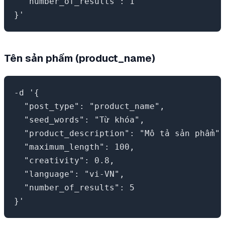
  "number_of_results": 1

Tên sản phẩm (product_name)
-d '{

  "post_type": "product_name",

  "seed_words": "Từ khóa",

  "product_description": "Mô tả sản phẩm",

  "maximum_length": 100,

  "creativity": 0.8,

  "language": "vi-VN",

  "number_of_results": 5
